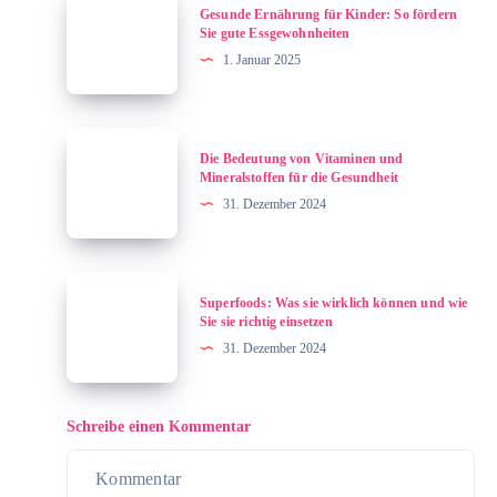
Gesunde Ernährung für Kinder: So fördern
und
Ernährung
Sie gute Essgewohnheiten
Herausforderungen
für
1. Januar 2025
Kinder:
So
fördern
Die
Die Bedeutung von Vitaminen und
Sie
Bedeutung
Mineralstoffen für die Gesundheit
gute
von
31. Dezember 2024
Essgewohnheiten
Vitaminen
und
Mineralstoffen
Superfoods:
Superfoods: Was sie wirklich können und wie
für
Was
Sie sie richtig einsetzen
die
sie
31. Dezember 2024
Gesundheit
wirklich
können
und
Schreibe einen Kommentar
wie
Sie